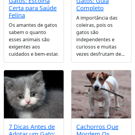
Gatos: Escolha
Gatos: Guia
Certa para Saúde
Completo
Felina
A importância das
Os amantes de gatos
coleiras, pois os
sabem o quanto
gatos são
esses animais são
independentes e
exigentes aos
curiosos e muitas
cuidados e bem-estar.
vezes desfrutam de...
7 Dicas Antes de
Cachorros Que
Adotar um Gato:
Mordem Os