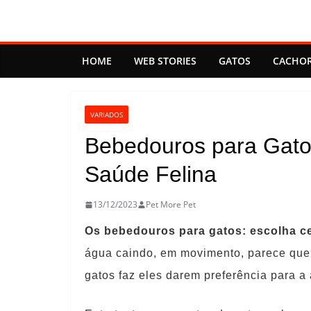
Pular
para
o
HOME
WEB STORIES
GATOS
CACHO
conteúdo
VARIADOS
Bebedouros para Gato
Saúde Felina
13/12/2023
Pet More Pet
Os bebedouros para gatos: escolha ce
água caindo, em movimento, parece que 
gatos faz eles darem preferência para a