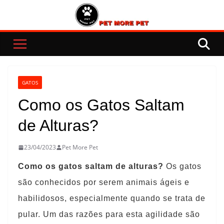
Pular
para
o
conteúdo
GATOS
Como os Gatos Saltam
de Alturas?
23/04/2023
Pet More Pet
Como os gatos saltam de alturas?
Os gatos
são conhecidos por serem animais ágeis e
habilidosos, especialmente quando se trata de
pular. Um das razões para esta agilidade são