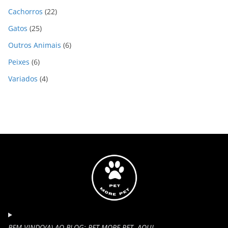
Cachorros
(22)
Gatos
(25)
Outros Animais
(6)
Peixes
(6)
Variados
(4)
BEM-VINDO(A) AO BLOG: PET MORE PET. AQUI