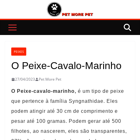
Pular
para
o
conteúdo
PEIXES
O Peixe-Cavalo-Marinho
27/04/2023
Pet More Pet
O Peixe-cavalo-marinho,
é um tipo de peixe
que pertence à família Syngnathidae. Eles
podem atingir até 30 cm de comprimento e
pesar até 100 gramas. Podem gerar até 500
filhotes, ao nascerem, eles são transparentes,