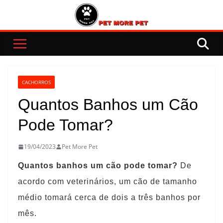
Pular
para
o
conteúdo
CACHORROS
Quantos Banhos um Cão
Pode Tomar?
19/04/2023
Pet More Pet
Quantos banhos um cão pode tomar?
De
acordo com veterinários, um cão de tamanho
médio tomará cerca de dois a três banhos por
mês.